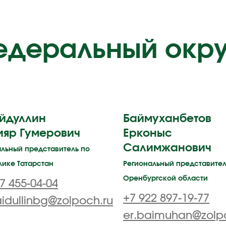
едеральный окру
йдуллин
Баймуханбетов
ияр Гумерович
Ерконыс
Салимжанович
альный представитель по
лике Татарстан
Региональный представител
Оренбургской области
7 455-04-04
+7 922 897-19-77
idullinbg@zolpoch.ru
er.baimuhan@zolp