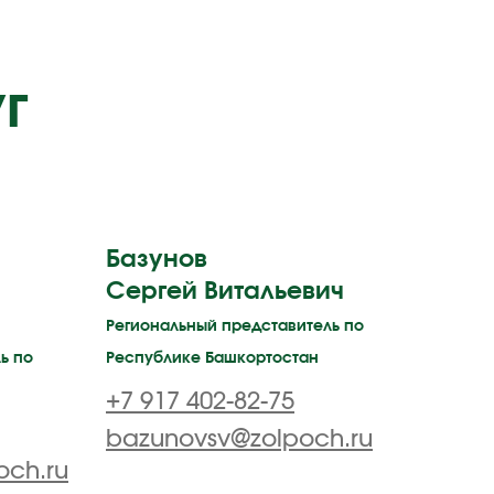
г
Базунов
Сергей Витальевич
Региональный представитель
по
ь по
Республике Башкортостан
+7 917 402-82-75
bazunovsv@zolpoch.ru
och.ru