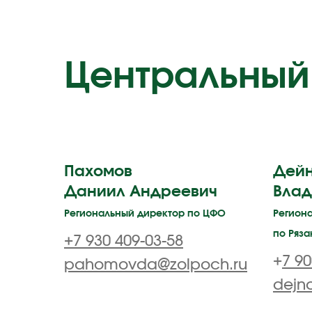
Центральный
Пахомов
Дейн
Даниил Андреевич
Влад
Региональный директор по ЦФО
Регион
по Ряза
+7 930 409-03-58
+
7 90
pahomovda@zolpoch.ru
dejn