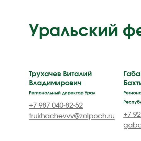
Уральский ф
Трухачев Виталий
Габа
Владимирович
Бахт
Региональный директор Урал
Регион
Респуб
+7 987 040-82-52
+7 92
trukhachevvv@zolpoch.ru
gaba