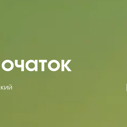
початок
кий