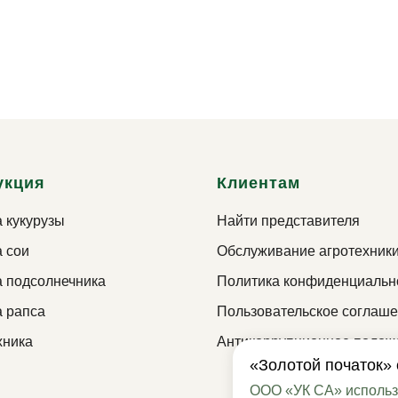
укция
Клиентам
 кукурузы
Найти представителя
 сои
Обслуживание агротехник
 подсолнечника
Политика конфиденциальн
 р
апса
Пользовательское соглаш
хника
Антикоррупционное полож
«Золотой початок» 
ООО «УК СА» использу