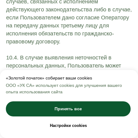
случаев, связанных с исполнением
действующего законодательства либо в случае,
если Пользователем дано согласие Оператору
на передачу данных третьему лицу для
исполнения обязательств по гражданско-
правовому договору.
10.4. В случае выявления неточностей в
персональных данных, Пользователь может
актуализировать их самостоятельно, путем
«Золотой початок» собирает ваши cookies
направления Оператору уведомление на адрес
ООО «УК СА» использует cookies для улучшения вашего
электронной почты Оператора info@zolpoch.ru с
опыта использования сайта
пометкой «Актуализация персональных
данных».
Принять все
10.5. Срок обработки персональных данных
Настройки cookies
определяется достижением целей, для которых
были собраны персональные данные, если