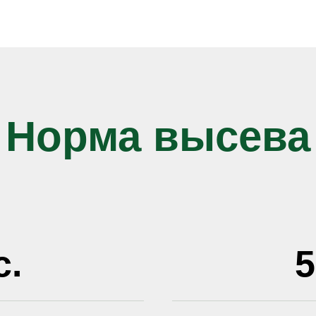
Норма высева
с.
5