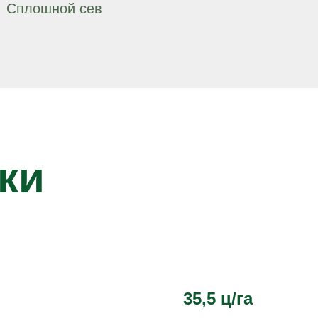
Сплошной сев
ки
35,5 ц/га