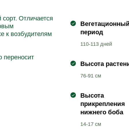
 сорт. Отличается
Вегетационны
ковым
период
же к возбудителям
110-113 дней
о переносит
Высота растен
76-91 см
Высота
прикрепления
нижнего боба
14-17 см