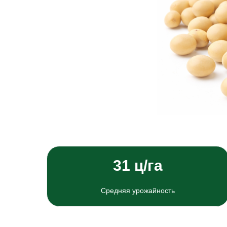
31 ц/га
Средняя урожайность